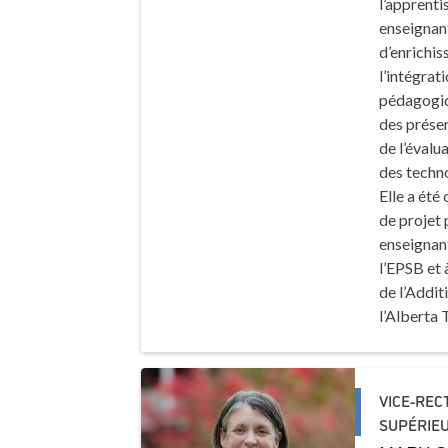
l’apprenti
enseignant
d’enrichis
l’intégrat
pédagogiqu
des présen
de l’évalu
des techn
Elle a été
de projet
enseignant
l’EPSB et
de l’Addit
l’Alberta 
VICE-REC
SUPÉRIEU