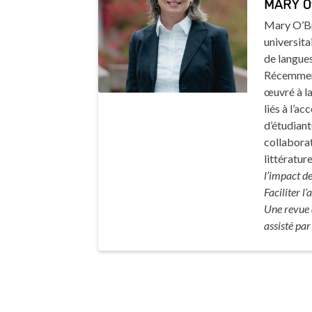
MARY O
Mary O’Bri
universita
de langue
Récemment,
œuvré à la
liés à l’a
d’étudiant(
collaborat
littératur
l’impact de
Faciliter l
Une revue d
assisté par