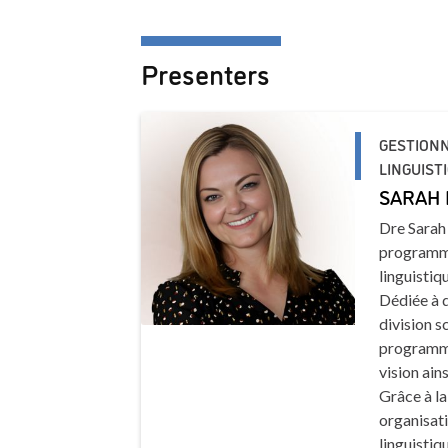
Presenters
GESTIONN
LINGUIST
SARAH 
Dre Sarah 
programme
linguistiq
Dédiée à 
division s
programmes
vision ain
Grâce à la
organisat
linguistiq