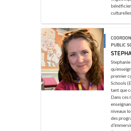
bénéficien
culturelles
COORDON
PUBLIC S
STEPHA
Stephanie
qu’enseign
premier c
Schools (E
tant que 
Dans ces r
enseignant
niveaux lo
des progr
d’immersio