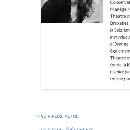
Conservato
Manège.Mo
Théâtre du
Bruxelles.
la Seizièm
merveilleu
d’Orange N
également
Theatre et
fonde la 
histoire (vr
tourne par
VOIR PLUS: AUTRE
VOIR PLUS : ÉVÉNEMENTS