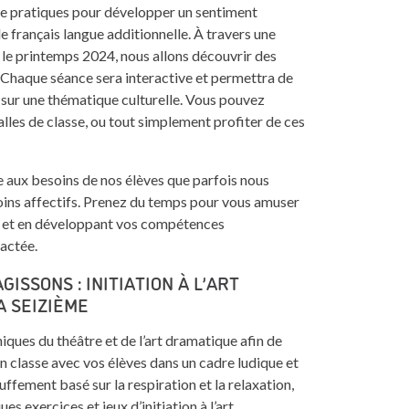
age pratiques pour développer un sentiment
e français langue additionnelle. À travers une
 le printemps 2024, nous allons découvrir des
. Chaque séance sera interactive et permettra de
 sur une thématique culturelle. Vous pouvez
alles de classe, ou tout simplement profiter de ces
e aux besoins de nos élèves que parfois nous
oins affectifs. Prenez du temps pour vous amuser
ais et en développant vos compétences
actée.
GISSONS : INITIATION À L’ART
A SEIZIÈME
iques du théâtre et de l’art dramatique afin de
n classe avec vos élèves dans un cadre ludique et
fement basé sur la respiration et la relaxation,
s exercices et jeux d’initiation à l’art