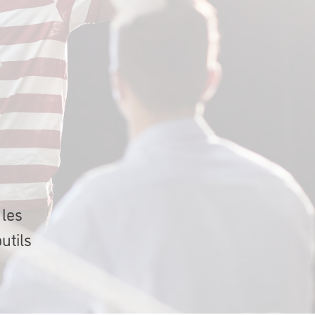
,
 les
utils