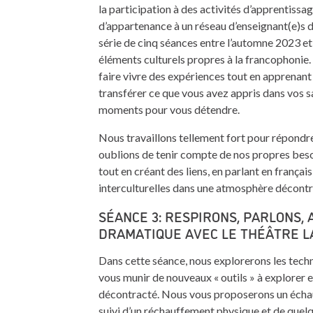
la participation à des activités d’apprentiss
d’appartenance à un réseau d’enseignant(e)s d
série de cinq séances entre l’automne 2023 et
éléments culturels propres à la francophonie
faire vivre des expériences tout en apprenant
transférer ce que vous avez appris dans vos s
moments pour vous détendre.
Nous travaillons tellement fort pour répondr
oublions de tenir compte de nos propres bes
tout en créant des liens, en parlant en franç
interculturelles dans une atmosphère décontr
SÉANCE 3: RESPIRONS, PARLONS, A
DRAMATIQUE AVEC LE THÉÂTRE L
Dans cette séance, nous explorerons les techn
vous munir de nouveaux « outils » à explorer e
décontracté. Nous vous proposerons un échauf
suivi d’un réchauffement physique et de quelque