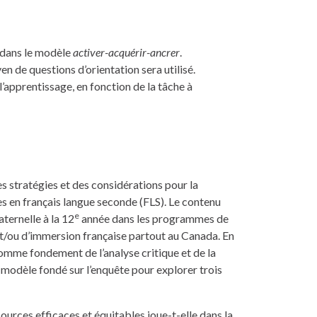
 dans le modèle
activer-acquérir-ancrer
.
n de questions d’orientation sera utilisé.
’apprentissage, en fonction de la tâche à
s stratégies et des considérations pour la
es en français langue seconde (FLS). Le contenu
e
ternelle à la 12
année dans les programmes de
 et/ou d’immersion française partout au Canada. En
 comme fondement de l’analyse critique et de la
 modèle fondé sur l’enquête pour explorer trois
sources efficaces et équitables joue-t-elle dans la