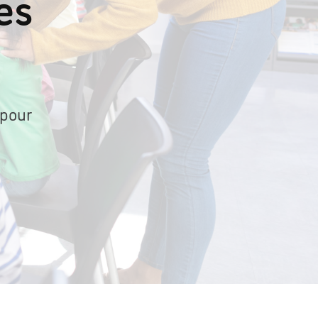
es
 pour