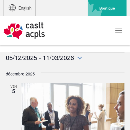
Boutique
English
Événements
05/12/2025
 - 
11/03/2026
Sélectionnez
une
décembre 2025
date.
VEN
5