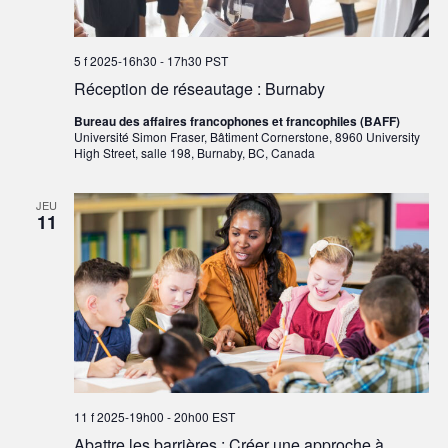
5 f 2025-16h30
-
17h30
PST
Réception de réseautage : Burnaby
Bureau des affaires francophones et francophiles (BAFF)
Université Simon Fraser, Bâtiment Cornerstone, 8960 University
High Street, salle 198, Burnaby, BC, Canada
JEU
11
11 f 2025-19h00
-
20h00
EST
Abattre les barrières : Créer une approche à