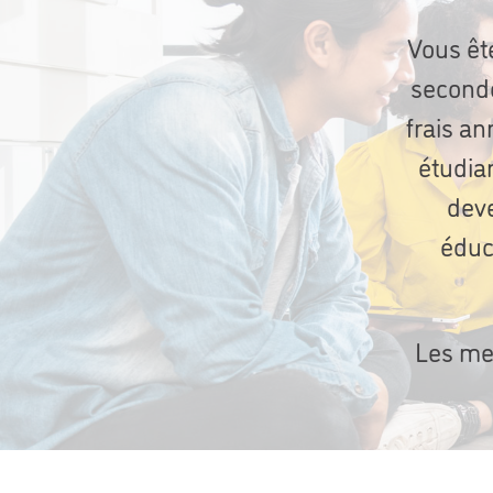
Vous êt
seconde
frais a
étudia
deve
éduc
Les mem