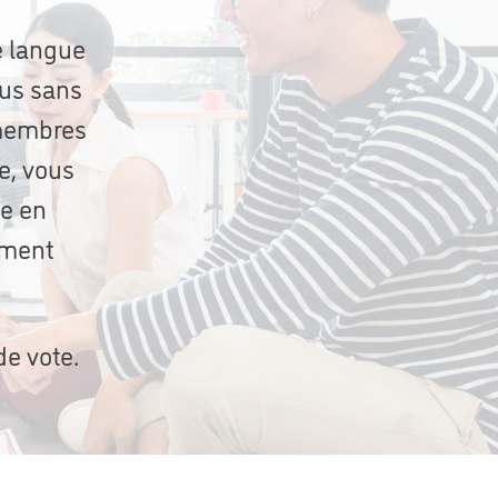
e langue
ous sans
 membres
e, vous
me en
ement
de vote.