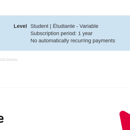
ship Software
e