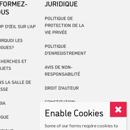
NFORMEZ-
JURIDIQUE
OUS
POLITIQUE DE
PROTECTION DE LA
P D’ŒIL SUR L’AP
VIE PRIVÉE
RQUOI LES
POLITIQUE
NGUES?
D’ENREGISTREMENT
CHERCHES ET
AVIS DE NON-
OJETS
RESPONSABILITÉ
S LA SALLE DE
DROIT D’AUTEUR
ASSE
CONSTITUTION
DIA
Enable Cookies
RAPPORTS ANNUELS
OGUE
Some of our forms require cookies to