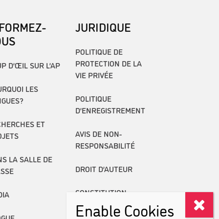
NFORMEZ-
JURIDIQUE
OUS
POLITIQUE DE
PROTECTION DE LA
P D’ŒIL SUR L’AP
VIE PRIVÉE
RQUOI LES
POLITIQUE
NGUES?
D’ENREGISTREMENT
CHERCHES ET
AVIS DE NON-
OJETS
RESPONSABILITÉ
S LA SALLE DE
DROIT D’AUTEUR
ASSE
CONSTITUTION
DIA
Enable Cookies
RAPPORTS ANNUELS
OGUE