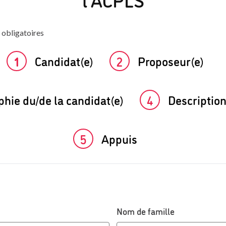
 obligatoires
1
Candidat(e)
2
Proposeur(e)
hie du/de la candidat(e)
4
Description
5
Appuis
Nom de famille