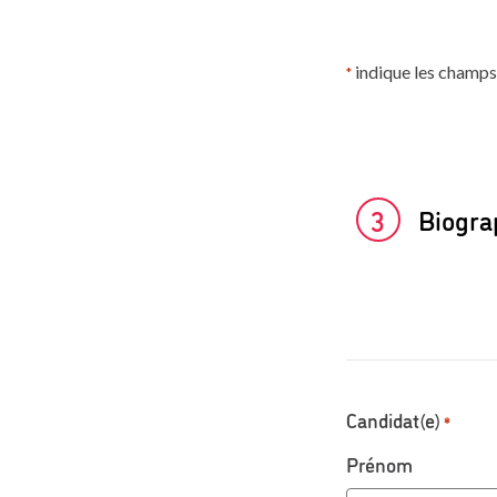
indique les champs
*
3
Biograp
Candidat(e)
*
Prénom