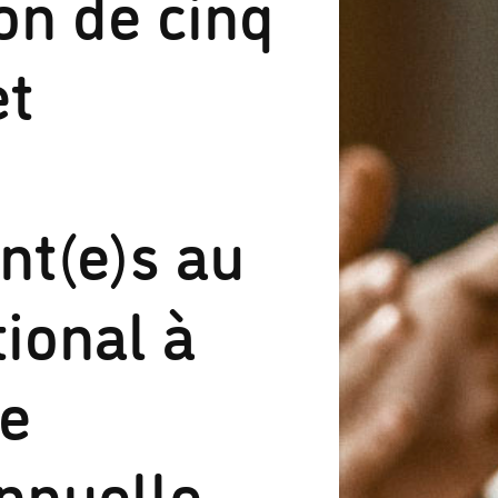
on de cinq
et
nt(e)s au
tional à
ée
nnuelle