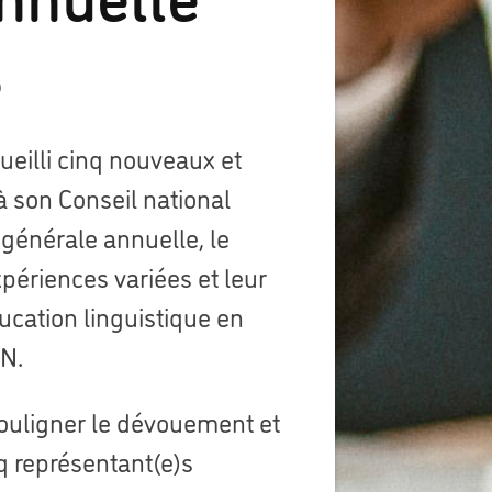
S
ueilli cinq nouveaux et
à son Conseil national
générale annuelle, le
périences variées et leur
cation linguistique en
CN.
ouligner le dévouement et
q représentant(e)s