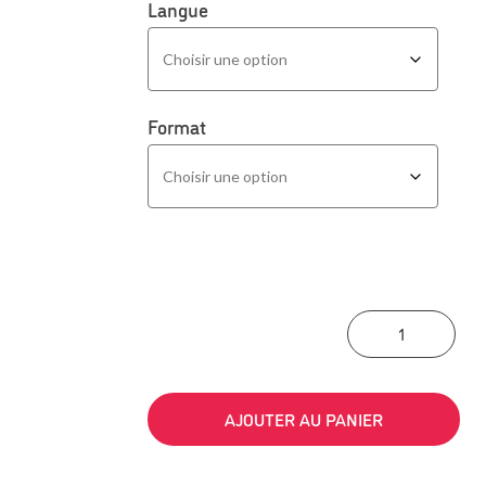
Langue
Format
quan
AJOUTER AU PANIER