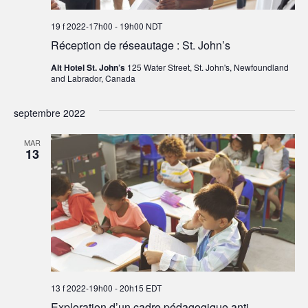
19 f 2022-17h00
-
19h00
NDT
Réception de réseautage : St. John’s
Alt Hotel St. John’s
125 Water Street, St. John's, Newfoundland
and Labrador, Canada
septembre 2022
MAR
13
13 f 2022-19h00
-
20h15
EDT
Exploration d’un cadre pédagogique anti-