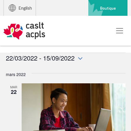
Boutique
English
Événements
22/03/2022
 - 
15/09/2022
Sélectionnez
une
mars 2022
date.
MAR
22