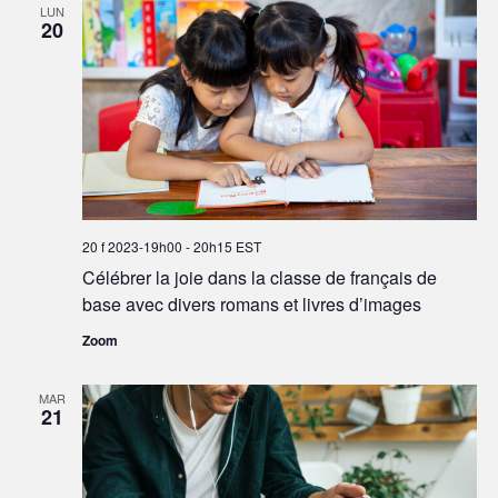
LUN
20
20 f 2023-19h00
-
20h15
EST
Célébrer la joie dans la classe de français de
base avec divers romans et livres d’images
Zoom
MAR
21