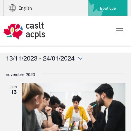
Boutique
English
Événements
13/11/2023
 - 
24/01/2024
Sélectionnez
une
novembre 2023
date.
LUN
13