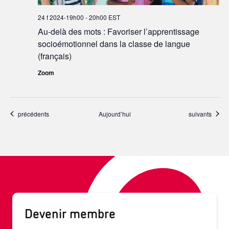
24 f 2024-19h00
-
20h00
EST
Au-delà des mots : Favoriser l’apprentissage
socioémotionnel dans la classe de langue
(français)
Zoom
Événements
Événements
précédents
Aujourd’hui
suivants
Devenir membre