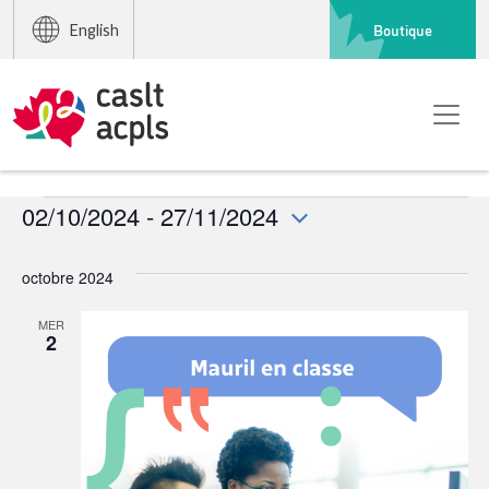
Boutique
English
Événements
02/10/2024
 - 
27/11/2024
Sélectionnez
une
octobre 2024
date.
MER
2