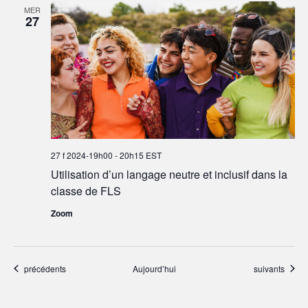
MER
27
27 f 2024-19h00
-
20h15
EST
Utilisation d’un langage neutre et inclusif dans la
classe de FLS
Zoom
Événements
Événements
précédents
Aujourd’hui
suivants