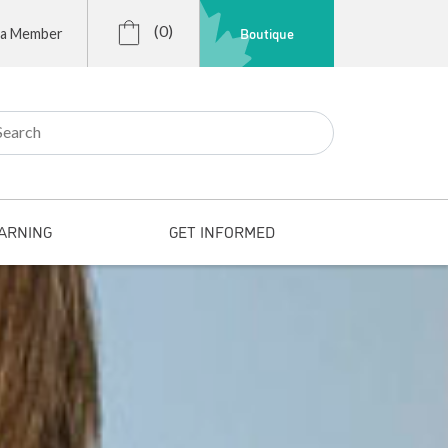
(0)
Boutique
 a Member
r:
ARNING
GET INFORMED