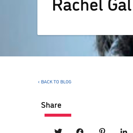
Rachel Gal
BACK TO BLOG
Share