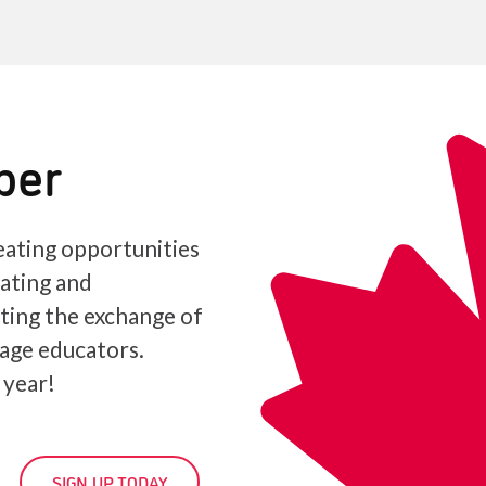
ber
ating opportunities
iating and
ating the exchange of
age educators.
 year!
SIGN UP TODAY