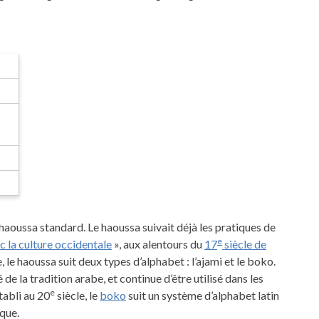
e haoussa standard. Le haoussa suivait déjà les pratiques de
e
c la culture occidentale
», aux alentours du
17
siècle de
e, le haoussa suit deux types d’alphabet : l’ajami et le boko.
é de la tradition arabe, et continue d’être utilisé dans les
e
tabli au 20
siècle, le
boko
suit un système d’alphabet latin
que.