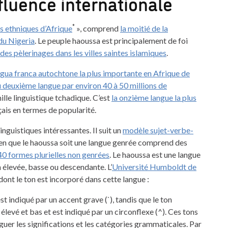
fluence internationale
*
s ethniques d’Afrique
», comprend
la moitié de la
du Nigeria
. Le peuple haoussa est principalement de foi
des pèlerinages dans les villes saintes islamiques
.
ingua franca autochtone la plus importante en Afrique de
 deuxième langue par environ 40 à 50 millions de
ille linguistique tchadique. C’est
la onzième langue la plus
çais en termes de popularité.
nguistiques intéressantes. Il suit un
modèle sujet-verbe-
ien que le haoussa soit une langue genrée comprend des
40 formes plurielles non genrées
. Le haoussa est une langue
n élevée, basse ou descendante. L’
Université Humboldt de
dont le ton est incorporé dans cette langue :
st indiqué par un accent grave (`), tandis que le ton
evé et bas et est indiqué par un circonflexe (^). Ces tons
er les significations et les catégories grammaticales. Par