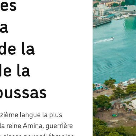
les
La
de la
de la
oussas
nzième langue la plus
la reine Amina, guerrière
en classe pour célébrer les