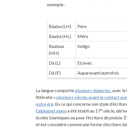
exemple :
Bàaba (LH)
Père
Baabà (HL)
Mère
Baabaa
Indigo
(HH)
Dà (L)
Et/avec
Dâ (F)
Auparavant/autrefois
La langue comporte
plusieurs dialectes
, avec l
littératie «
plusieurs siècles avant le contact ave
notre ère
. En ce qui concerne son style d’écritur
e
L’
alphabet ajami
a été établi au 17
siècle, dériv
écoles islamiques ou pour l’écriture de poésie. É
et est considéré comme une forme d’écriture laï