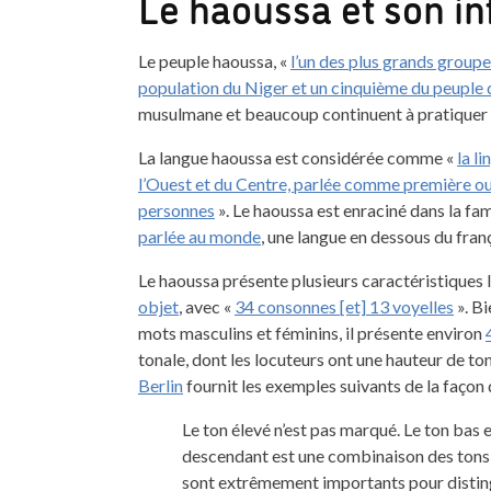
Le haoussa et son in
Le peuple haoussa, «
l’un des plus grands groupe
population du Niger et un cinquième du peuple 
musulmane et beaucoup continuent à pratiquer
La langue haoussa est considérée comme «
la l
l’Ouest et du Centre, parlée comme première ou
personnes
». Le haoussa est enraciné dans la fam
parlée au monde
, une langue en dessous du fran
Le haoussa présente plusieurs caractéristiques li
objet
, avec «
34 consonnes [et] 13 voyelles
». B
mots masculins et féminins, il présente environ
tonale, dont les locuteurs ont une hauteur de to
Berlin
fournit les exemples suivants de la façon 
Le ton élevé n’est pas marqué. Le ton bas e
descendant est une combinaison des tons él
sont extrêmement importants pour distingu