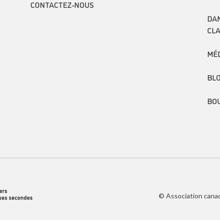
CONTACTEZ-NOUS
DAN
CL
MÉ
BL
BO
© Association cana