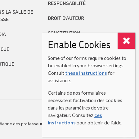
RESPONSABILITÉ
S LA SALLE DE
DROIT D’AUTEUR
ASSE
CONSTITUTION
DIA
Enable Cookies
RAPPORTS ANNUELS
OGUE
Some of our forms require cookies to
UTIQUE
be enabled in your browser settings.
Consult
these instructions
for
assistance.
Certains de nos formulaires
nécessitent l’activation des cookies
dans les paramètres de votre
navigateur. Consultez
ces
instructions
pour obtenir de l’aide.
dienne des professeurs de langues secondes (ACPLS)