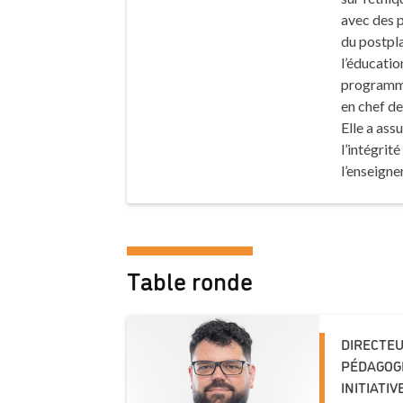
avec des 
du postpla
l’éducation
programmes
en chef de 
Elle a ass
l’intégrité
l’enseigne
Table ronde
DIRECTEU
PÉDAGOGI
INITIATI