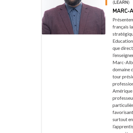
(LEARN)
MARC-A
Présentem
français l
stratégiqu
Educatio
que direct
l’enseign
Marc-Albe
domaine de
tour prési
professio
Amérique 
professeur
particuli
favorisant
surtout en
l’apprentis