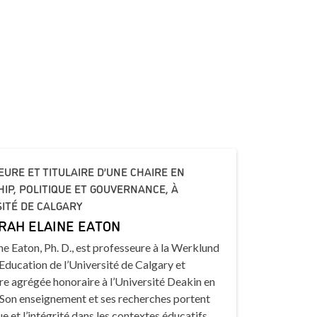
URE ET TITULAIRE D’UNE CHAIRE EN
IP, POLITIQUE ET GOUVERNANCE, À
SITÉ DE CALGARY
RAH ELAINE EATON
ne Eaton, Ph. D., est professeure à la Werklund
Education de l’Université de Calgary et
e agrégée honoraire à l’Université Deakin en
 Son enseignement et ses recherches portent
ue et l’intégrité dans les contextes éducatifs,