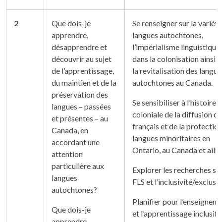
2
Que dois-je
Se renseigner sur la variét
apprendre,
langues autochtones,
désapprendre et
l’impérialisme linguistique
découvrir au sujet
dans la colonisation ainsi 
de l’apprentissage,
la revitalisation des langue
du maintien et de la
autochtones au Canada.
préservation des
Se sensibiliser à l’histoire
langues – passées
coloniale de la diffusion du
et présentes – au
français et de la protectio
Canada, en
langues minoritaires en
accordant une
Ontario, au Canada et aille
attention
particulière aux
Explorer les recherches sur
langues
FLS et l’inclusivité/exclusiv
autochtones?
Planifier pour l’enseignem
Que dois-je
et l’apprentissage inclusifs
apprendre,