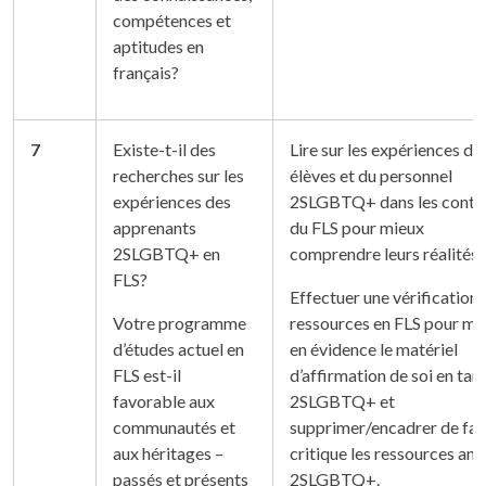
compétences et
aptitudes en
français?
7
Existe-t-il des
Lire sur les expériences de
recherches sur les
élèves et du personnel
expériences des
2SLGBTQ+ dans les conte
apprenants
du FLS pour mieux
2SLGBTQ+ en
comprendre leurs réalités.
FLS?
Effectuer une vérification 
Votre programme
ressources en FLS pour me
d’études actuel en
en évidence le matériel
FLS est-il
d’affirmation de soi en tan
favorable aux
2SLGBTQ+ et
communautés et
supprimer/encadrer de fa
aux héritages –
critique les ressources anti
passés et présents
2SLGBTQ+.