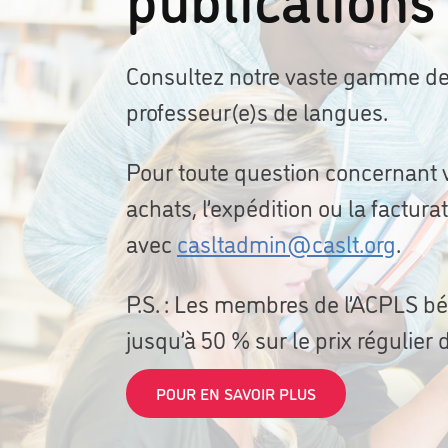
Consultez notre vaste gamme de p
professeur(e)s de langues.
Pour toute question concernant 
achats, l’expédition ou la factur
avec
casltadmin@caslt.org
.
P.S. : Les membres de l’ACPLS bén
jusqu’à 50 % sur le prix régulier 
POUR EN SAVOIR PLUS