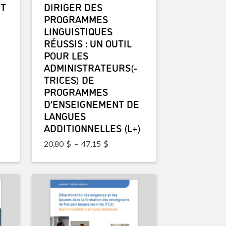
NT
DIRIGER DES
PROGRAMMES
LINGUISTIQUES
RÉUSSIS : UN OUTIL
POUR LES
ADMINISTRATEURS(-
TRICES) DE
PROGRAMMES
D’ENSEIGNEMENT DE
LANGUES
ADDITIONNELLES (L+)
Plage de prix : 20,80$ à 47,15$
20,80
$
–
47,15
$