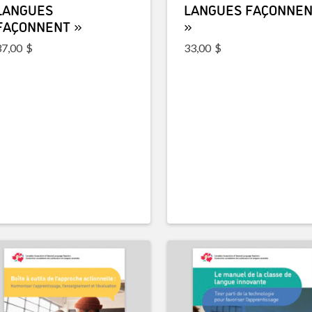
LANGUES
LANGUES FAÇONNE
FAÇONNENT »
»
37,00
$
33,00
$