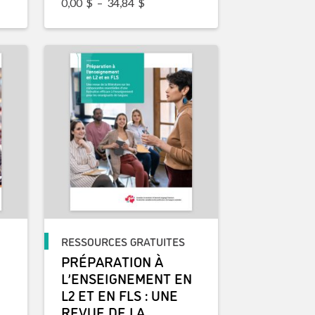
Plage de prix : 0,00$ à 34,84$
0,00
$
–
34,84
$
RESSOURCES GRATUITES
PRÉPARATION À
L’ENSEIGNEMENT EN
L2 ET EN FLS : UNE
REVUE DE LA