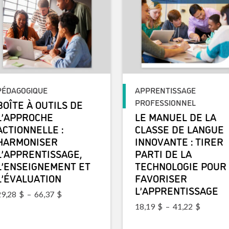
PÉDAGOGIQUE
APPRENTISSAGE
PROFESSIONNEL
BOÎTE À OUTILS DE
L’APPROCHE
LE MANUEL DE LA
ACTIONNELLE :
CLASSE DE LANGUE
HARMONISER
INNOVANTE : TIRER
L’APPRENTISSAGE,
PARTI DE LA
L’ENSEIGNEMENT ET
TECHNOLOGIE POUR
L’ÉVALUATION
FAVORISER
L’APPRENTISSAGE
Plage de prix : 29,28$ à 66,37$
29,28
$
–
66,37
$
Plage de
18,19
$
–
41,22
$