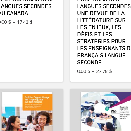
LANGUES SECONDES
LANGUES SECONDES 
AU CANADA
UNE REVUE DE LA
LITTÉRATURE SUR
Plage de prix : 0,00$ à 17,42$
0,00
$
–
17,42
$
LES ENJEUX, LES
DÉFIS ET LES
STRATÉGIES POUR
LES ENSEIGNANTS D
FRANÇAIS LANGUE
SECONDE
Plage de 
0,00
$
–
27,78
$