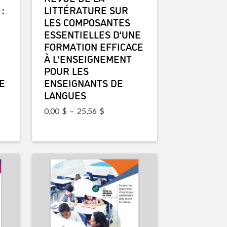
:
LITTÉRATURE SUR
LES COMPOSANTES
ESSENTIELLES D’UNE
FORMATION EFFICACE
À L’ENSEIGNEMENT
POUR LES
E
ENSEIGNANTS DE
LANGUES
Plage de prix : 0,00$ à 25,56$
0,00
$
–
25,56
$
prix : 0,00$ à 27,78$