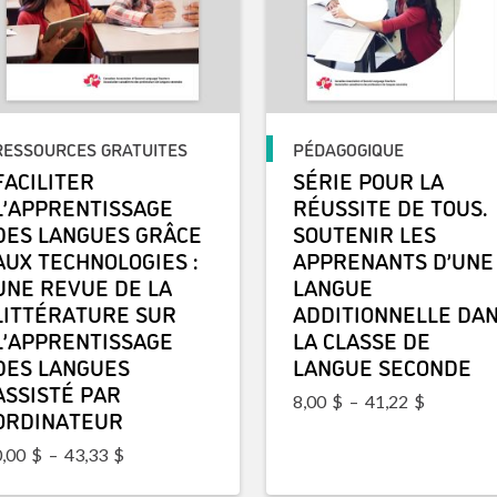
RESSOURCES GRATUITES
PÉDAGOGIQUE
FACILITER
SÉRIE POUR LA
L’APPRENTISSAGE
RÉUSSITE DE TOUS.
DES LANGUES GRÂCE
SOUTENIR LES
AUX TECHNOLOGIES :
APPRENANTS D’UNE
UNE REVUE DE LA
LANGUE
LITTÉRATURE SUR
ADDITIONNELLE DA
L’APPRENTISSAGE
LA CLASSE DE
DES LANGUES
LANGUE SECONDE
ASSISTÉ PAR
Plage de 
8,00
$
–
41,22
$
ORDINATEUR
Plage de prix : 0,00$ à 43,33$
0,00
$
–
43,33
$