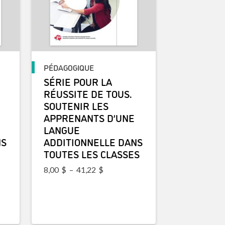
PÉDAGOGIQUE
SÉRIE POUR LA
RÉUSSITE DE TOUS.
SOUTENIR LES
APPRENANTS D’UNE
LANGUE
NS
ADDITIONNELLE DANS
TOUTES LES CLASSES
Plage de prix : 8,00$ à 41,22$
8,00
$
–
41,22
$
prix : 8,00$ à 41,22$