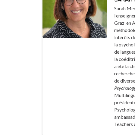
Sarah Mer
l’enseigne
Graz, en A
méthodolog
intérêts 
la psychol
de langues
la coéditr
a été la c
recherche 
de diverse
Psychology
Multilingu
présidente
Psycholog
ambassadri
Teachers o