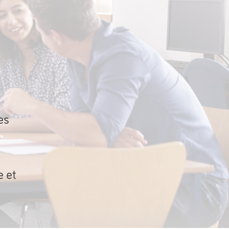
es
e et