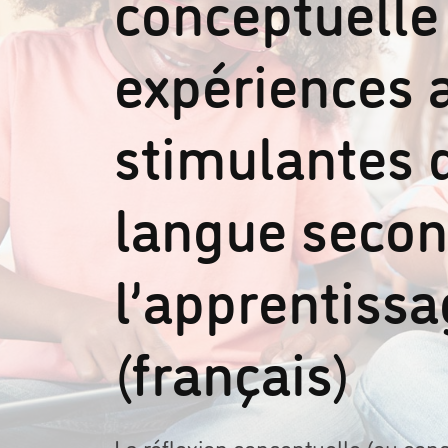
conceptuelle 
expériences 
stimulantes d
langue secon
l’apprentissa
(français)
La réflexion conceptuelle (ou conc