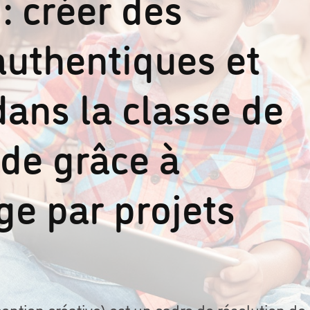
: créer des
authentiques et
ans la classe de
de grâce à
ge par projets
eption créative) est un cadre de résolution de