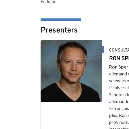
En ligne
Presenters
CONSULT
RON SP
Ron Sper
allemand e
sciences p
l’Universi
Schools de
allemandes
le françai
plus, Ron 
provincia
internati