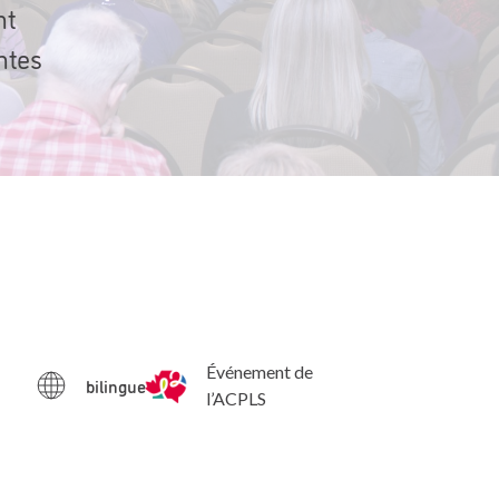
nt
ntes
Événement de
bilingue
l’ACPLS