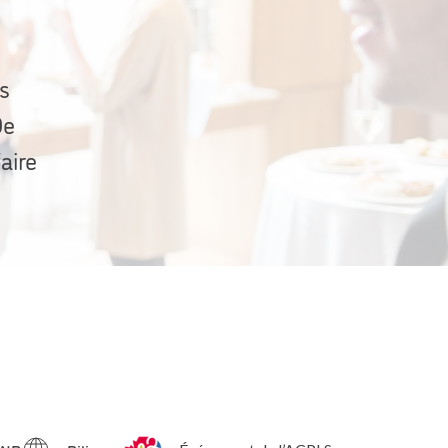
rs
De
aire