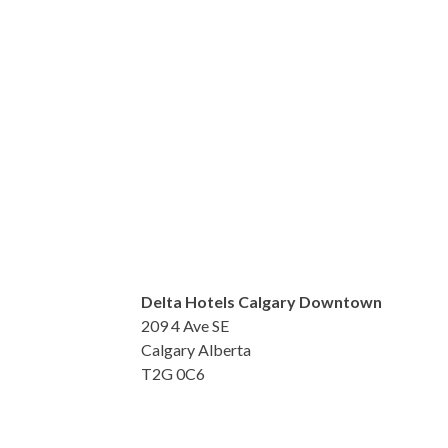
Delta Hotels Calgary Downtown
209 4 Ave SE
Calgary Alberta
T2G 0C6