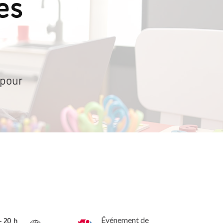
es
 pour
- 20 h
Événement de