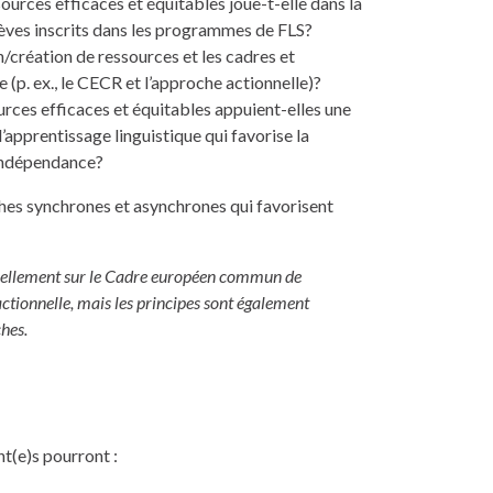
sources efficaces et équitables joue-t-elle dans la
élèves inscrits dans les programmes de FLS?
on/création de ressources et les cadres et
(p. ex., le CECR et l’approche actionnelle)?
urces efficaces et équitables appuient-elles une
’apprentissage linguistique qui favorise la
l’indépendance?
ches synchrones et asynchrones qui favorisent
ntiellement sur le Cadre européen commun de
ctionnelle, mais les principes sont également
ches.
nt(e)s pourront :