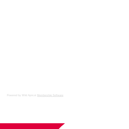
Powered by Wild Apricot
Membership Software