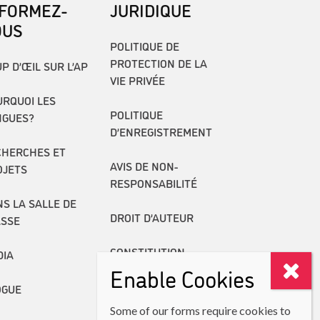
NFORMEZ-
JURIDIQUE
OUS
POLITIQUE DE
PROTECTION DE LA
P D’ŒIL SUR L’AP
VIE PRIVÉE
RQUOI LES
POLITIQUE
NGUES?
D’ENREGISTREMENT
CHERCHES ET
AVIS DE NON-
OJETS
RESPONSABILITÉ
S LA SALLE DE
DROIT D’AUTEUR
ASSE
CONSTITUTION
DIA
Enable Cookies
RAPPORTS ANNUELS
OGUE
Some of our forms require cookies to