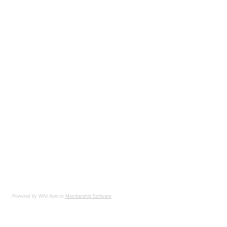
Powered by Wild Apricot
Membership Software