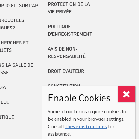
PROTECTION DE LA
P D’ŒIL SUR L’AP
VIE PRIVÉE
RQUOI LES
POLITIQUE
NGUES?
D’ENREGISTREMENT
CHERCHES ET
AVIS DE NON-
OJETS
RESPONSABILITÉ
S LA SALLE DE
DROIT D’AUTEUR
ASSE
CONSTITUTION
DIA
Enable Cookies
RAPPORTS ANNUELS
OGUE
Some of our forms require cookies to
UTIQUE
be enabled in your browser settings.
Consult
these instructions
for
assistance.