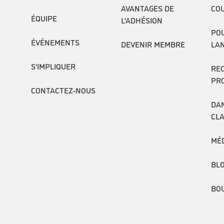
AVANTAGES DE
COU
ÉQUIPE
L’ADHÉSION
POU
ÉVÉNEMENTS
DEVENIR MEMBRE
LA
S’IMPLIQUER
RE
PR
CONTACTEZ-NOUS
DAN
CL
MÉ
BL
BO