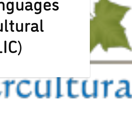
nguages
ultural
LIC)