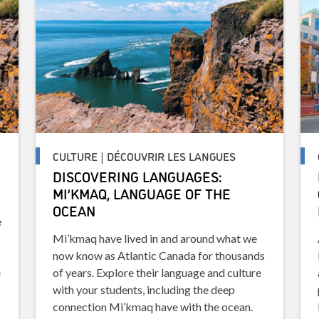
CULTURE | DÉCOUVRIR LES LANGUES
DISCOVERING LANGUAGES:
MI’KMAQ, LANGUAGE OF THE
OCEAN
e
Mi’kmaq have lived in and around what we
now know as Atlantic Canada for thousands
e
of years. Explore their language and culture
with your students, including the deep
connection Mi’kmaq have with the ocean.