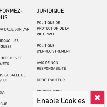
NFORMEZ-
JURIDIQUE
OUS
POLITIQUE DE
PROTECTION DE LA
P D’ŒIL SUR L’AP
VIE PRIVÉE
RQUOI LES
POLITIQUE
NGUES?
D’ENREGISTREMENT
CHERCHES ET
AVIS DE NON-
OJETS
RESPONSABILITÉ
S LA SALLE DE
DROIT D’AUTEUR
ASSE
CONSTITUTION
DIA
Enable Cookies
RAPPORTS ANNUELS
OGUE