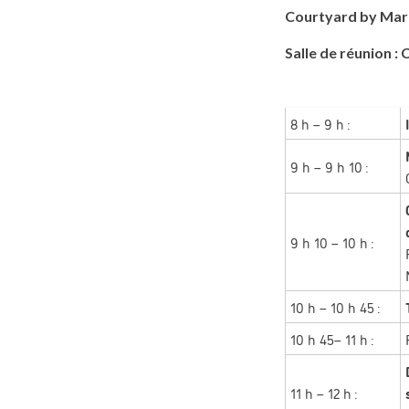
Courtyard by Mar
Salle de réunion :
8 h – 9 h :
9 h – 9 h 10 :
9 h 10 – 10 h :
10 h – 10 h 45 :
10 h 45– 11 h :
11 h – 12 h :