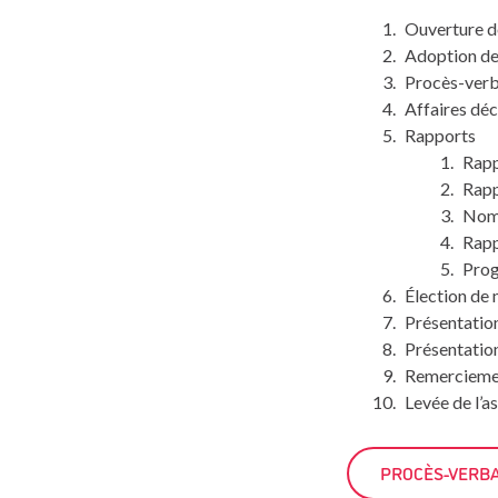
Ouverture d
Adoption de 
Procès-verb
Affaires dé
Rapports
Rapp
Rapp
Nomi
Rapp
Pro
Élection de
Présentation
Présentation
Remercieme
Levée de l’
PROCÈS-VERBAL