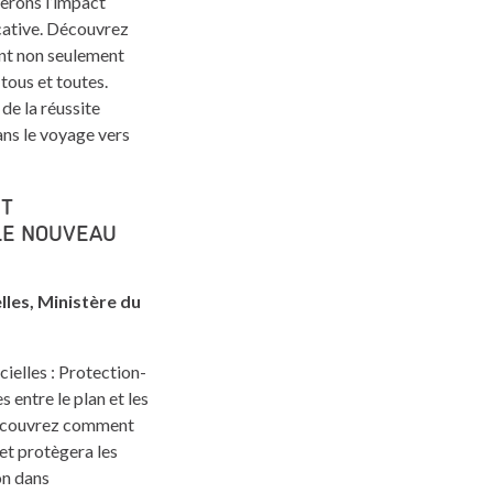
erons l’impact
cative. Découvrez
ent non seulement
tous et toutes.
 de la réussite
ns le voyage vers
ET
 LE NOUVEAU
lles, Ministère du
ielles : Protection-
entre le plan et les
 Découvrez comment
et protègera les
on dans