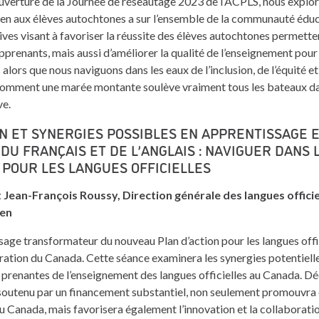
ouverture de la Journée de réseautage 2023 de l’ACPLS, nous explor
ien aux élèves autochtones a sur l’ensemble de la communauté édu
ives visant à favoriser la réussite des élèves autochtones permett
prenants, mais aussi d’améliorer la qualité de l’enseignement pour 
alors que nous naviguons dans les eaux de l’inclusion, de l’équité et
comment une marée montante soulève vraiment tous les bateaux da
ve.
N ET SYNERGIES POSSIBLES EN APPRENTISSAGE 
DU FRANÇAIS ET DE L’ANGLAIS : NAVIGUER DANS
 POUR LES LANGUES OFFICIELLES
 Jean-François Roussy, Direction générale des langues officie
ien
age transformateur du nouveau Plan d’action pour les langues offic
tion du Canada. Cette séance examinera les synergies potentielles 
prenantes de l’enseignement des langues officielles au Canada.
, soutenu par un financement substantiel, non seulement promouvra 
du Canada, mais favorisera également l’innovation et la collaborati