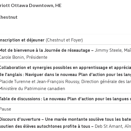
riott Ottawa Downtown, HE
 Chestnut
Inscription et déjeuner
(Chestnut et Foyer)
Mot de bienvenue à la Journée de réseautage –
Jimmy Steele, Maî
Carole Bonin, Présidente
Collaboration et synergies possibles en apprentissage et apprécia
de l’anglais : Naviguer dans le nouveau Plan d’action pour les lan
Placide Turenne et Jean-François Roussy, Direction générale des lan
Ministère du Patrimoine canadien
Table de discussions :
Le nouveau Plan d’action pour les langues o
Pause
Discours d’ouverture – Une marée montante soulève tous les bat
soutien des élèves autochtones profite à tous –
Deb St Amant, Aîn