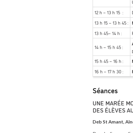
12 h – 13 h 15 :
13 h 15 – 13 h 45 :
13 h 45– 14 h :
14 h – 15 h 45 :
15 h 45 – 16 h :
16 h – 17 h 30 :
Séances
UNE MARÉE MO
DES ÉLÈVES A
Deb St Amant, Aîn