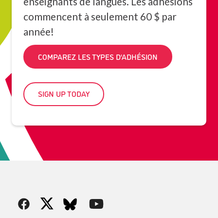
enseignants de langues. Les adhésions
commencent à seulement 60 $ par
année!
COMPAREZ LES TYPES D’ADHÉSION
SIGN UP TODAY