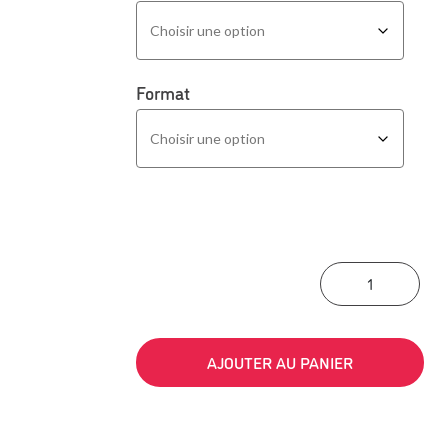
Format
quan
AJOUTER AU PANIER