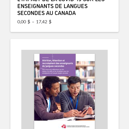
ENSEIGNANTS DE LANGUES
SECONDES AU CANADA
Plage de prix : 0,00$ à 17,42$
0,00
$
–
17,42
$