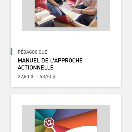
PÉDAGOGIQUE
MANUEL DE L’APPROCHE
ACTIONNELLE
Plage de prix : 27,84$ à 63,10$
27,84
$
–
63,10
$