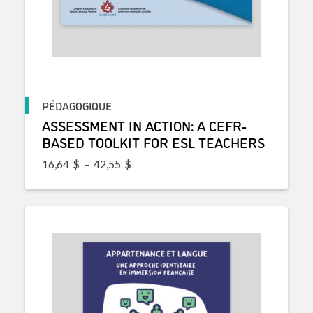
PÉDAGOGIQUE
ASSESSMENT IN ACTION: A CEFR-
BASED TOOLKIT FOR ESL TEACHERS
Plage de prix : 16,64$ à 42,55$
16,64
$
–
42,55
$