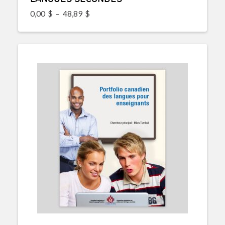
Plage de prix : 0,00$ à 48,89$
0,00
$
–
48,89
$