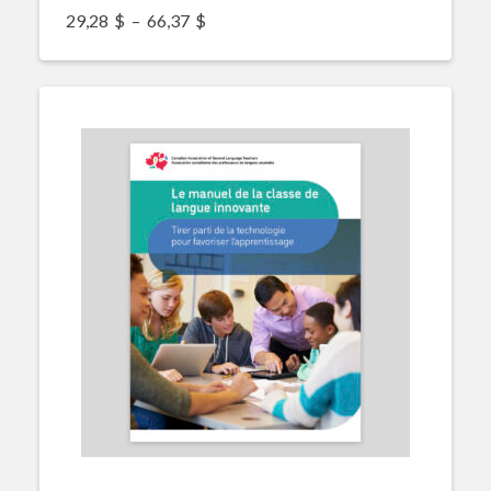
Plage de prix : 29,28$ à 66,37$
29,28
$
–
66,37
$