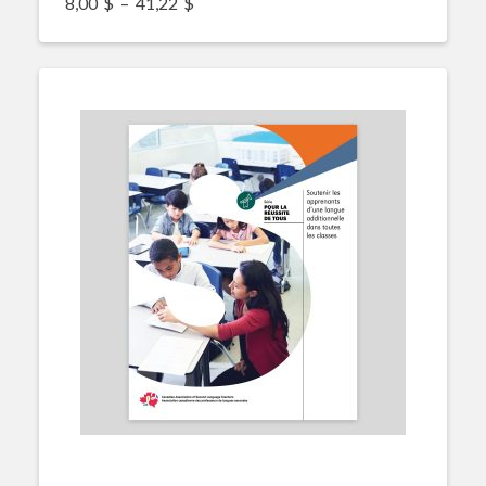
Plage de prix : 8,00$ à 41,22$
8,00
$
–
41,22
$