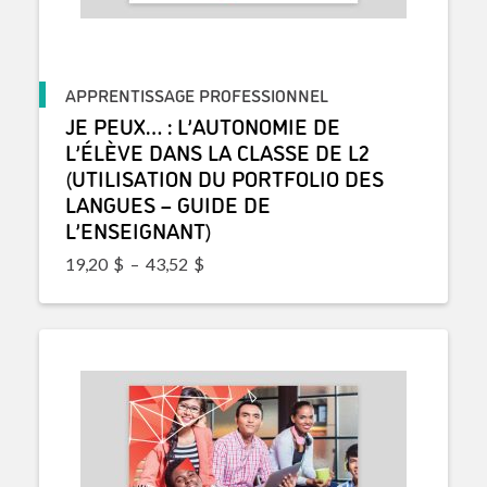
APPRENTISSAGE PROFESSIONNEL
JE PEUX… : L’AUTONOMIE DE
L’ÉLÈVE DANS LA CLASSE DE L2
(UTILISATION DU PORTFOLIO DES
LANGUES – GUIDE DE
L’ENSEIGNANT)
Plage de prix : 19,20$ à 43,52$
19,20
$
–
43,52
$