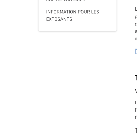
L
INFORMATION POUR LES
p
EXPOSANTS
p
a
L
l
f