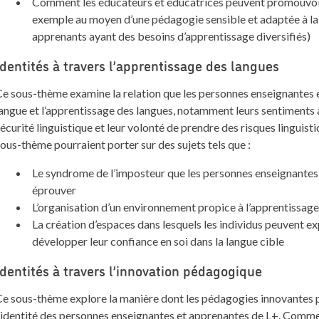
Comment les éducateurs et éducatrices peuvent promouvoir l’
exemple au moyen d’une pédagogie sensible et adaptée à la 
apprenants ayant des besoins d’apprentissage diversifiés)
Identités à travers l’apprentissage des langues
e sous-thème examine la relation que les personnes enseignantes 
angue et l’apprentissage des langues, notamment leurs sentiments à
écurité linguistique et leur volonté de prendre des risques linguist
ous-thème pourraient porter sur des sujets tels que :
Le syndrome de l’imposteur que les personnes enseignantes
éprouver
L’organisation d’un environnement propice à l’apprentissag
La création d’espaces dans lesquels les individus peuvent exp
développer leur confiance en soi dans la langue cible
Identités à travers l’innovation pédagogique
Ce sous-thème explore la manière dont les pédagogies innovantes
’identité des personnes enseignantes et apprenantes de L+. Commen