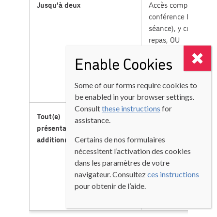
Jusqu’à deux
Accès complet à la
conférence LSF (jour
séance), y compris le
repas, OU
Enable Cookies
Accès complet à la
conférence LSF (ven
Some of our forms require cookies to
et samedi), repas inc
be enabled in your browser settings.
Consult
these instructions
for
Tout(e)
Chaque
assistance.
présentateur/présentatrice
présentateur/présent
additionnel(le)
additionnel(le) doit
Certains de nos formulaires
s’inscrire en tant que
nécessitent l’activation des cookies
participant(e) et paye
dans les paramètres de votre
frais de la conférenc
navigateur. Consultez
ces instructions
(non admissible au ta
pour obtenir de l’aide.
présentateur/présenta