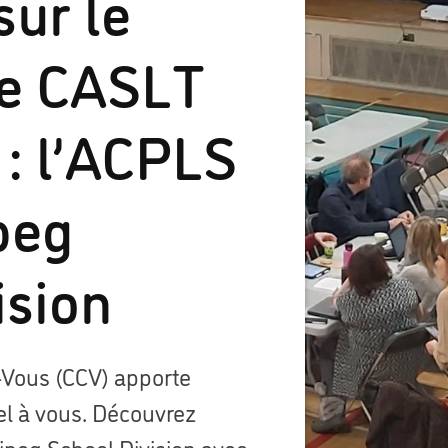
sur le
e CASLT
: l’ACPLS
peg
ision
Vous (CCV) apporte
el à vous. Découvrez
ipeg School Division avec