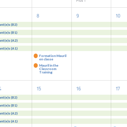
Plus 1
4
6
4
4
8
9
10
evenements,
evenements,
evenements,
eve
ant(e)s (B2)
ant(e)s (B1)
ant(e)s (A2)
ant(e)s (A1)
Formation Mauril
en classe
Mauril in the
Classroom
Training
4
4
5
5
4
15
16
17
evenements,
evenements,
evenements,
eve
ant(e)s (B2)
ant(e)s (B1)
ant(e)s (A2)
ant(e)s (A1)