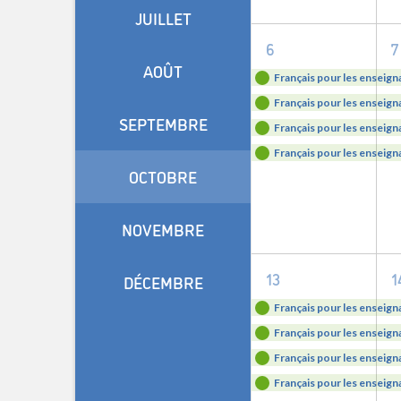
JUILLET
4
6
7
AOÛT
evenements,
Français pour les enseign
Français pour les enseign
SEPTEMBRE
Français pour les enseign
Français pour les enseign
OCTOBRE
NOVEMBRE
4
13
1
DÉCEMBRE
evenements,
Français pour les enseign
Français pour les enseign
Français pour les enseign
Français pour les enseign