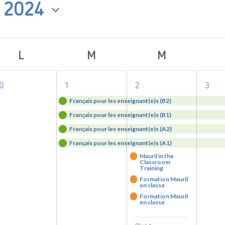
 2024
L
M
M
0
4
8
4
0
1
2
3
ts
événement,
evenements,
evenements,
eve
Français pour les enseignant(e)s (B2)
Français pour les enseignant(e)s (B1)
Français pour les enseignant(e)s (A2)
Français pour les enseignant(e)s (A1)
Mauril in the
Classroom
Training
Formation Mauril
en classe
Formation Mauril
en classe