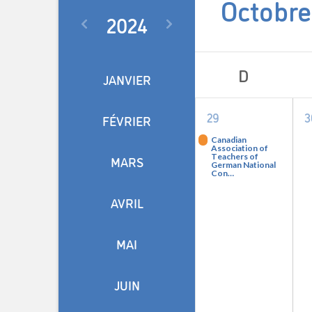
Octobre
2024
Sélectionnez
une
Calendrier
date.
D
JANVIER
de
1
29
3
Événemen
FÉVRIER
événement,
Canadian
Association of
Teachers of
MARS
German National
Con…
AVRIL
MAI
JUIN