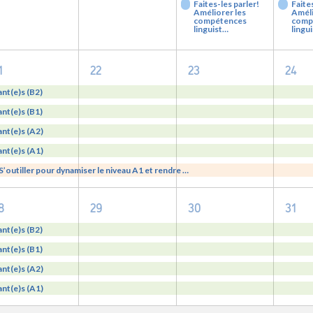
Faites-les parler!
Faite
Améliorer les
Améli
compétences
comp
linguist…
lingu
5
5
5
5
1
22
23
24
evenements,
evenements,
evenements,
eve
ant(e)s (B2)
ant(e)s (B1)
ant(e)s (A2)
ant(e)s (A1)
S’outiller pour dynamiser le niveau A1 et rendre …
4
4
4
4
8
29
30
31
evenements,
evenements,
evenements,
eve
ant(e)s (B2)
ant(e)s (B1)
ant(e)s (A2)
ant(e)s (A1)