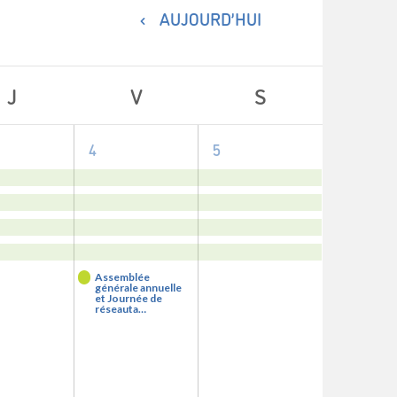
AUJOURD’HUI
J
V
S
5
4
4
5
nements,
evenements,
evenements,
Assemblée
générale annuelle
et Journée de
réseauta…