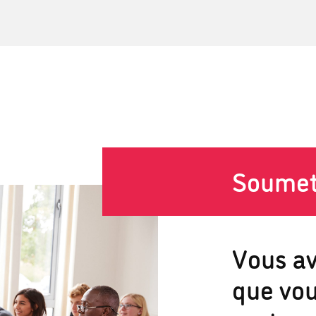
Soumet
Vous a
que vou