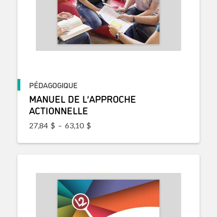
PÉDAGOGIQUE
MANUEL DE L’APPROCHE
ACTIONNELLE
Plage de prix : 27,84$ à 63,10$
27,84
$
–
63,10
$