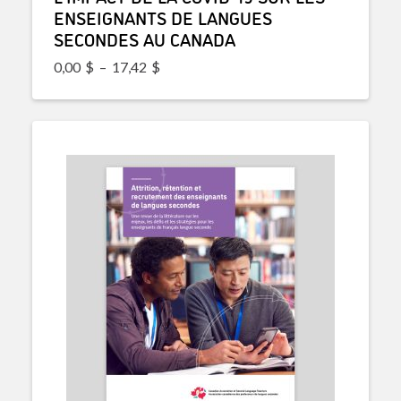
ENSEIGNANTS DE LANGUES
SECONDES AU CANADA
Plage de prix : 0,00$ à 17,42$
0,00
$
–
17,42
$