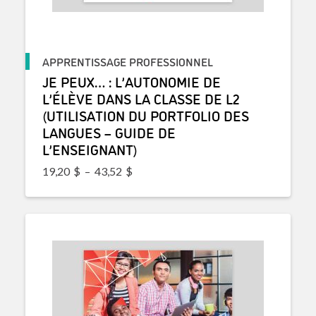
APPRENTISSAGE PROFESSIONNEL
JE PEUX… : L’AUTONOMIE DE
L’ÉLÈVE DANS LA CLASSE DE L2
(UTILISATION DU PORTFOLIO DES
LANGUES – GUIDE DE
L’ENSEIGNANT)
Plage de prix : 19,20$ à 43,52$
19,20
$
–
43,52
$