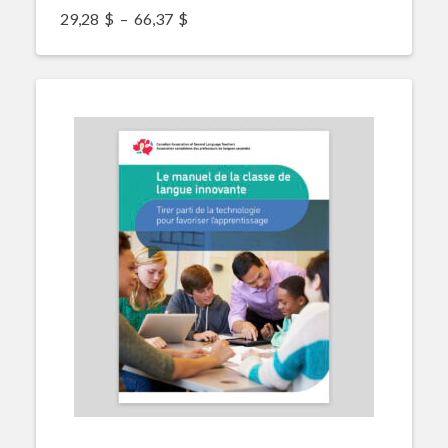
Plage de prix : 29,28$ à 66,37$
29,28
$
–
66,37
$