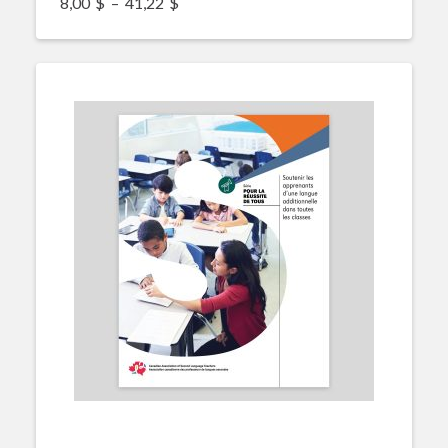
Plage de prix : 8,00$ à 41,22$
8,00
$
–
41,22
$