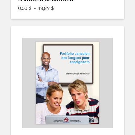
Plage de prix : 0,00$ à 48,89$
0,00
$
–
48,89
$