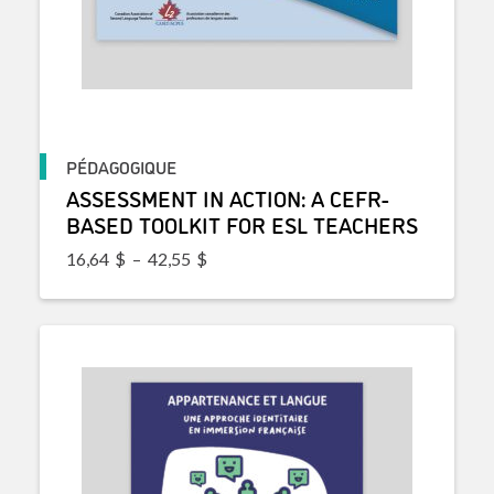
PÉDAGOGIQUE
ASSESSMENT IN ACTION: A CEFR-
BASED TOOLKIT FOR ESL TEACHERS
Plage de prix : 16,64$ à 42,55$
16,64
$
–
42,55
$