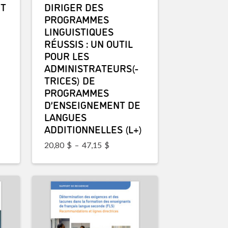
NT
DIRIGER DES
PROGRAMMES
LINGUISTIQUES
RÉUSSIS : UN OUTIL
POUR LES
ADMINISTRATEURS(-
TRICES) DE
PROGRAMMES
D’ENSEIGNEMENT DE
LANGUES
ADDITIONNELLES (L+)
Plage de prix : 20,80$ à 47,15$
20,80
$
–
47,15
$