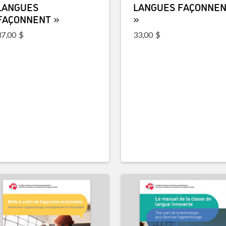
LANGUES
LANGUES FAÇONNE
FAÇONNENT »
»
37,00
$
33,00
$