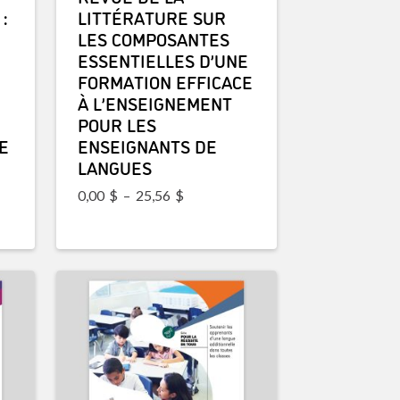
:
LITTÉRATURE SUR
LES COMPOSANTES
ESSENTIELLES D’UNE
FORMATION EFFICACE
À L’ENSEIGNEMENT
POUR LES
E
ENSEIGNANTS DE
LANGUES
Plage de prix : 0,00$ à 25,56$
0,00
$
–
25,56
$
prix : 0,00$ à 27,78$