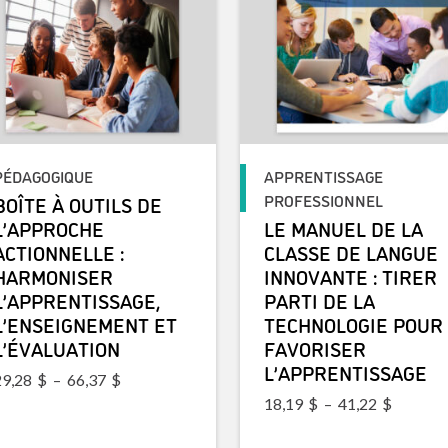
PÉDAGOGIQUE
APPRENTISSAGE
PROFESSIONNEL
BOÎTE À OUTILS DE
L’APPROCHE
LE MANUEL DE LA
ACTIONNELLE :
CLASSE DE LANGUE
HARMONISER
INNOVANTE : TIRER
L’APPRENTISSAGE,
PARTI DE LA
L’ENSEIGNEMENT ET
TECHNOLOGIE POUR
L’ÉVALUATION
FAVORISER
L’APPRENTISSAGE
Plage de prix : 29,28$ à 66,37$
29,28
$
–
66,37
$
Plage de
18,19
$
–
41,22
$