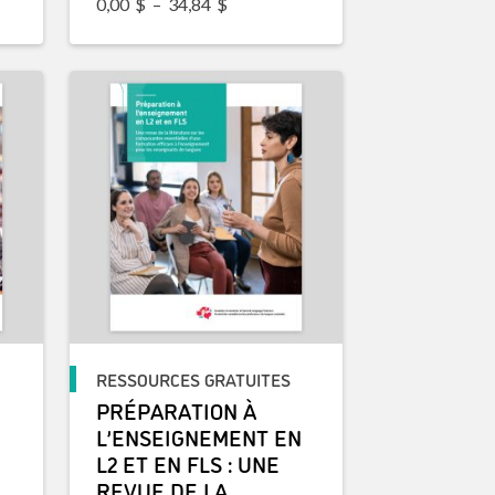
Plage de prix : 0,00$ à 34,84$
0,00
$
–
34,84
$
RESSOURCES GRATUITES
PRÉPARATION À
L’ENSEIGNEMENT EN
L2 ET EN FLS : UNE
REVUE DE LA