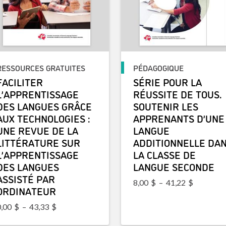
RESSOURCES GRATUITES
PÉDAGOGIQUE
FACILITER
SÉRIE POUR LA
L’APPRENTISSAGE
RÉUSSITE DE TOUS.
DES LANGUES GRÂCE
SOUTENIR LES
AUX TECHNOLOGIES :
APPRENANTS D’UNE
UNE REVUE DE LA
LANGUE
LITTÉRATURE SUR
ADDITIONNELLE DA
L’APPRENTISSAGE
LA CLASSE DE
DES LANGUES
LANGUE SECONDE
ASSISTÉ PAR
Plage de 
8,00
$
–
41,22
$
ORDINATEUR
Plage de prix : 0,00$ à 43,33$
0,00
$
–
43,33
$