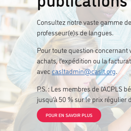
Consultez notre vaste gamme de p
professeur(e)s de langues.
Pour toute question concernant 
achats, l’expédition ou la factur
avec
casltadmin@caslt.org
.
P.S. : Les membres de l’ACPLS bén
jusqu’à 50 % sur le prix régulier 
POUR EN SAVOIR PLUS