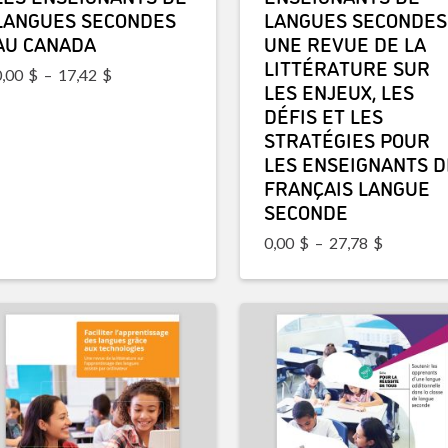
LANGUES SECONDES
LANGUES SECONDES 
AU CANADA
UNE REVUE DE LA
LITTÉRATURE SUR
Plage de prix : 0,00$ à 17,42$
0,00
$
–
17,42
$
LES ENJEUX, LES
DÉFIS ET LES
STRATÉGIES POUR
LES ENSEIGNANTS D
FRANÇAIS LANGUE
SECONDE
Plage de 
0,00
$
–
27,78
$