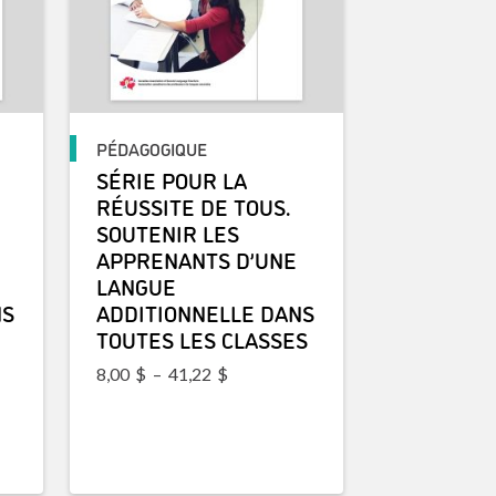
PÉDAGOGIQUE
SÉRIE POUR LA
RÉUSSITE DE TOUS.
SOUTENIR LES
APPRENANTS D’UNE
LANGUE
NS
ADDITIONNELLE DANS
TOUTES LES CLASSES
Plage de prix : 8,00$ à 41,22$
8,00
$
–
41,22
$
prix : 8,00$ à 41,22$