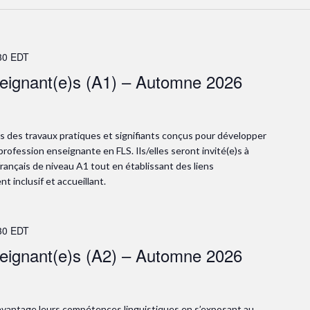
30
EDT
seignant(e)s (A1) – Automne 2026
s des travaux pratiques et signifiants conçus pour développer
profession enseignante en FLS. Ils/elles seront invité(e)s à
n français de niveau A1 tout en établissant des liens
 inclusif et accueillant.
30
EDT
seignant(e)s (A2) – Automne 2026
avantage leurs compétences linguistiques en s’exposant au