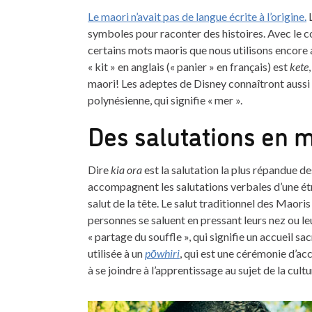
Le maori n’avait pas de langue écrite à l’origine.
L
symboles pour raconter des histoires. Avec le 
certains mots maoris que nous utilisons encore 
« kit » en anglais (« panier » en français) est
kete
maori! Les adeptes de Disney connaîtront aussi
polynésienne, qui signifie « mer ».
Des salutations en 
Dire
kia ora
est la salutation la plus répandue d
accompagnent les salutations verbales d’une étre
salut de la tête. Le salut traditionnel des Maori
personnes se saluent en pressant leurs nez ou leur
« partage du souffle », qui signifie un accueil s
utilisée à un
pōwhiri
, qui est une cérémonie d’ac
à se joindre à l’apprentissage au sujet de la cult