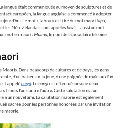
a langue était communiquée au moyen de sculptures et de
contact européen, la langue anglaise a commencé à adopter
aujourd’hui. Le mot « tabou » est tiré du mot maori
tapu
,
, et les Néo-Zélandais sont appelés
kiwis
– aussi un mot
 un mot en maori :
Moana
, le nom de la populaire héroïne
maori
es Maoris. Dans beaucoup de cultures et de pays, les gens
inte, d’un baiser sur la joue, d’une poignée de main ou d’un
s est appelé
hongi
. Le
hongi
est effectué lorsque deux
s fronts l’un contre l’autre. Cette salutation est un
acré à un nouvel ami. La salutation maorie est également
cueil sacrée pour les personnes honorées par une invitation
ure maorie.