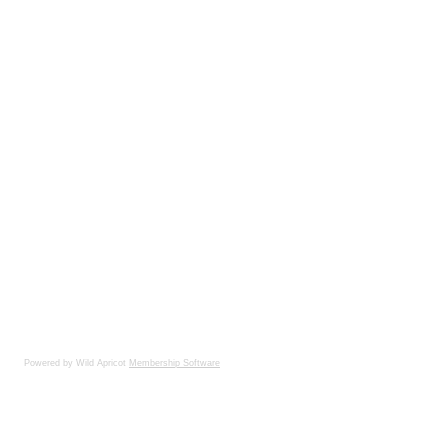
Powered by Wild Apricot
Membership Software