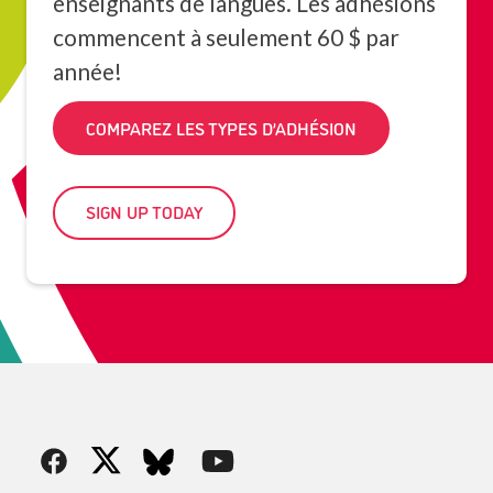
enseignants de langues. Les adhésions
commencent à seulement 60 $ par
année!
COMPAREZ LES TYPES D’ADHÉSION
SIGN UP TODAY