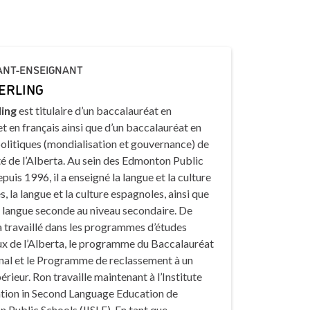
ANT-ENSEIGNANT
ERLING
ling
est titulaire d’un baccalauréat en
t en français ainsi que d’un baccalauréat en
olitiques (mondialisation et gouvernance) de
té de l’Alberta. Au sein des Edmonton Public
puis 1996, il a enseigné la langue et la culture
, la langue et la culture espagnoles, ainsi que
s langue seconde au niveau secondaire. De
a travaillé dans les programmes d’études
ux de l’Alberta, le programme du Baccalauréat
onal et le Programme de reclassement à un
érieur. Ron travaille maintenant à l’Institute
ation in Second Language Education de
 Public Schools (IISLE). En tant que