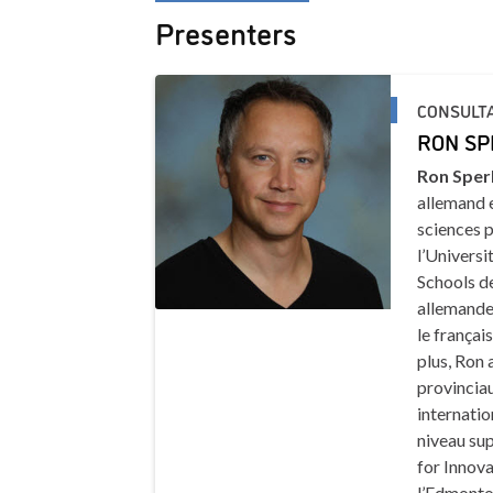
Presenters
CONSULT
RON SP
Ron Sper
allemand e
sciences p
l’Universi
Schools de
allemandes
le françai
plus, Ron 
provincia
internati
niveau sup
for Innov
l’Edmonton