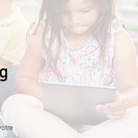
ng
votre