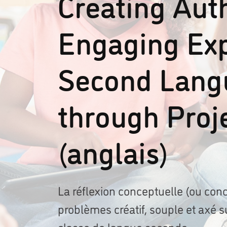
Creating Aut
Engaging Exp
Second Lang
through Proj
(anglais)
La réflexion conceptuelle (ou conc
problèmes créatif, souple et axé s
classe de langue seconde.