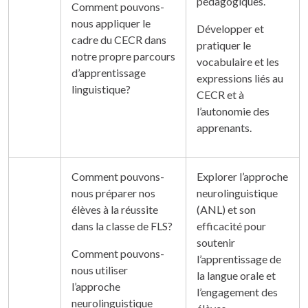
pédagogiques.
Comment pouvons-
nous appliquer le
Développer et
cadre du CECR dans
pratiquer le
notre propre parcours
vocabulaire et les
d’apprentissage
expressions liés au
linguistique?
CECR et à
l’autonomie des
apprenants.
Comment pouvons-
Explorer l’approche
nous préparer nos
neurolinguistique
élèves à la réussite
(ANL) et son
dans la classe de FLS?
efficacité pour
soutenir
Comment pouvons-
l’apprentissage de
nous utiliser
la langue orale et
l’approche
l’engagement des
neurolinguistique