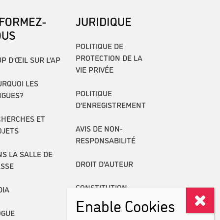
NFORMEZ-
JURIDIQUE
OUS
POLITIQUE DE
PROTECTION DE LA
P D’ŒIL SUR L’AP
VIE PRIVÉE
RQUOI LES
POLITIQUE
NGUES?
D’ENREGISTREMENT
CHERCHES ET
AVIS DE NON-
OJETS
RESPONSABILITÉ
S LA SALLE DE
DROIT D’AUTEUR
ASSE
CONSTITUTION
DIA
Enable Cookies
RAPPORTS ANNUELS
OGUE