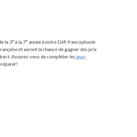
e
e
e la 3
à la 7
année à notre Défi francophonie
rançaise et auront la chance de gagner des prix
irect. Assurez-vous de compléter les
jeux-
préparer!