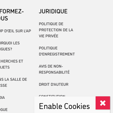
NFORMEZ-
JURIDIQUE
OUS
POLITIQUE DE
PROTECTION DE LA
P D’ŒIL SUR L’AP
VIE PRIVÉE
RQUOI LES
POLITIQUE
NGUES?
D’ENREGISTREMENT
CHERCHES ET
AVIS DE NON-
OJETS
RESPONSABILITÉ
S LA SALLE DE
DROIT D’AUTEUR
ASSE
CONSTITUTION
DIA
Enable Cookies
RAPPORTS ANNUELS
OGUE