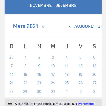
NOVEMBRE
DÉCEMBRE
Mars 2021
AUJOURD’HUI
Sélectionnez
une
Calendrier
date.
D
L
M
M
J
V
S
de
Événements
0
0
0
0
0
0
0
28
1
2
3
4
5
6
événement,
événement,
événement,
événement,
événement,
événement,
événem
0
0
0
0
0
0
0
7
8
9
10
11
12
13
événement,
événement,
événement,
événement,
événement,
événement,
événeme
0
0
0
0
0
0
0
14
15
16
17
18
19
20
événement,
événement,
événement,
événement,
événement,
événement,
événeme
0
0
0
0
0
0
0
21
22
23
24
25
26
27
événement,
événement,
événement,
événement,
événement,
événement,
événeme
0
0
0
0
0
0
0
28
29
30
31
1
2
3
événement,
événement,
événement,
événement,
événement,
événement,
événem
Aucun résultat trouvé pour cette vue. Passer aux
evenements