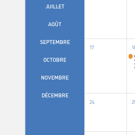
événement,
JUILLET
AOÛT
SEPTEMBRE
0
17
1
événement,
OCTOBRE
NOVEMBRE
DÉCEMBRE
0
24
2
événement,