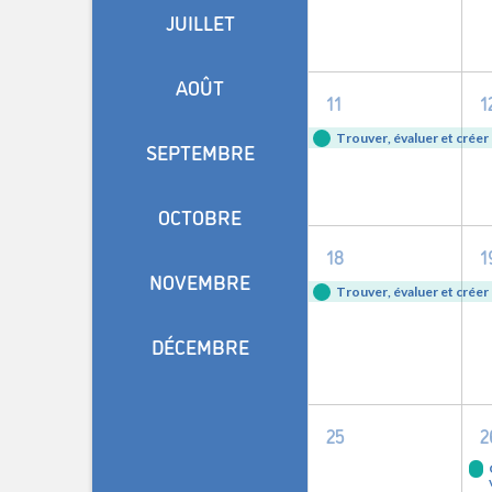
JUILLET
AOÛT
1
11
1
événement,
Trouver, évaluer et créer
SEPTEMBRE
OCTOBRE
1
18
1
NOVEMBRE
événement,
Trouver, évaluer et créer
DÉCEMBRE
0
25
2
événement,