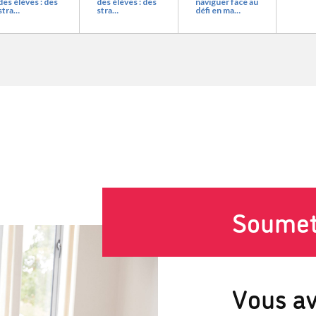
des élèves : des
des élèves : des
naviguer face au
stra…
stra…
défi en ma…
Soumet
Vous a