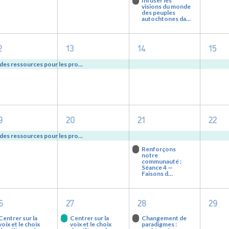
Infuser les
visions du monde
des peuples
autochtones da…
1
1
1
1
2
13
14
15
événement,
événement,
événement,
évé
 des ressources pour les pro…
1
1
2
1
9
20
21
22
événement,
événement,
evenements,
évé
 des ressources pour les pro…
Renforçons
notre
communauté :
Séance 4 —
Faisons d…
1
1
1
0
6
27
28
29
événement,
événement,
événement,
évé
Centrer sur la
Centrer sur la
Changement de
voix et le choix
voix et le choix
paradigmes :