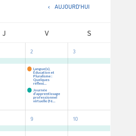
AUJOURD’HUI
J
V
S
3
1
2
3
nement,
evenements,
événement,
Langue(s),
Éducation et
Pluralisme :
Quelques
réflexi…
Journée
d’apprentissage
professionnel
virtuelle (fé…
1
1
9
10
nement,
événement,
événement,