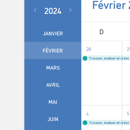
Février
2024
Sélectionnez
une
Calendrier
date.
D
JANVIER
de
1
28
2
Événemen
FÉVRIER
événement,
Trouver, évaluer et créer
MARS
AVRIL
MAI
1
4
5
JUIN
événement,
Trouver, évaluer et créer