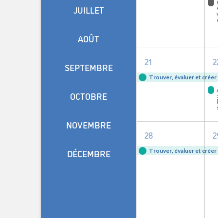
événement,
JUILLET
AOÛT
1
21
2
SEPTEMBRE
événement,
Trouver, évaluer et créer
OCTOBRE
NOVEMBRE
1
28
2
événement,
Trouver, évaluer et créer
DÉCEMBRE