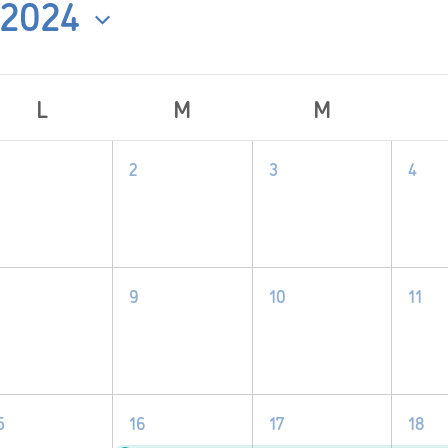
 2024
L
M
M
0
0
0
0
2
3
4
ts
événement,
événement,
événement,
évé
0
0
0
0
9
10
11
événement,
événement,
événement,
évé
1
1
2
1
5
16
17
18