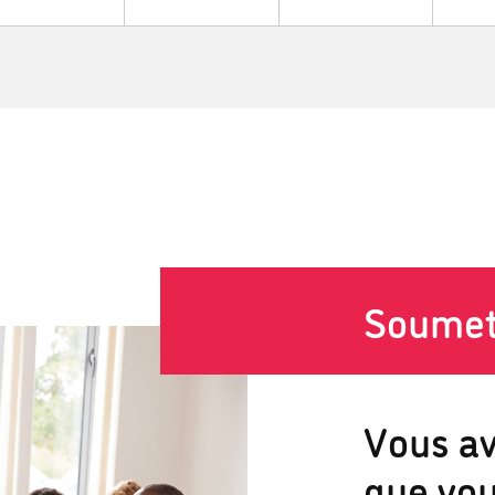
Soumet
Vous a
que vou