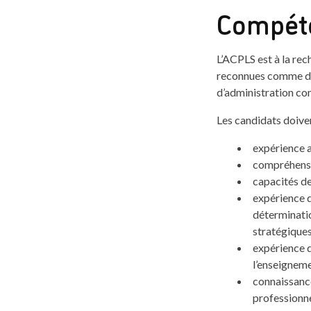
Compéte
L’ACPLS est à la rec
reconnues comme des 
d’administration co
Les candidats doiven
expérience a
compréhensi
capacités de
expérience d
déterminatio
stratégiques
expérience d
l’enseigneme
connaissance
professionne