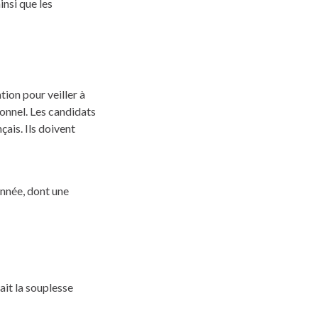
insi que les
tion pour veiller à
ionnel. Les candidats
çais. Ils doivent
année, dont une
ait la souplesse