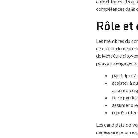
autochtones et/ou l’
compétences dans c
Rôle et
Les membres du conse
ce qu’elle demeure f
doivent être citoyen
pouvoir s’engager à c
participer à
assister à q
assemblée gé
faire partie
assumer dive
représenter
Les candidats doiven
nécessaire pour res