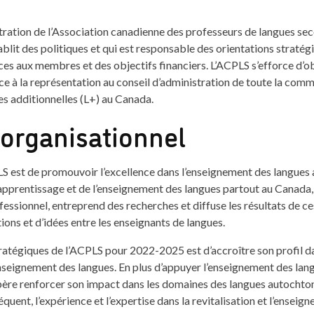
stration de l’Association canadienne des professeurs de langues s
blit des politiques et qui est responsable des orientations stratégi
ces aux membres et des objectifs financiers. L’ACPLS s’efforce d’ob
ce à la représentation au conseil d’administration de toute la com
es additionnelles (L+) au Canada.
organisationnel
S est de promouvoir l’excellence dans l’enseignement des langues 
l’apprentissage et de l’enseignement des langues partout au Canada
essionnel, entreprend des recherches et diffuse les résultats de ces
ions et d’idées entre les enseignants de langues.
tratégiques de l’ACPLS pour 2022-2025 est d’accroître son profil 
enseignement des langues. En plus d’appuyer l’enseignement des lang
ère renforcer son impact dans les domaines des langues autochton
équent, l’expérience et l’expertise dans la revitalisation et l’ensei