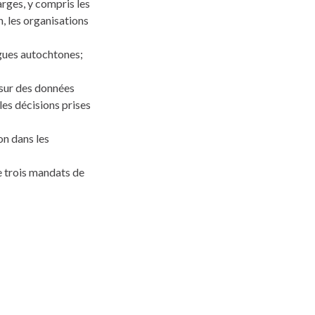
arges, y compris les
n, les organisations
ngues autochtones;
 sur des données
les décisions prises
on dans les
 trois mandats de