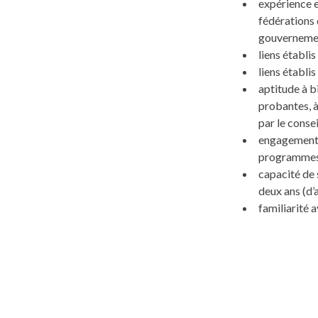
expérience e
fédérations 
gouvernement
liens établi
liens établi
aptitude à b
probantes, à
par le conse
engagement d
programmes 
capacité de
deux ans (d’
familiarité 