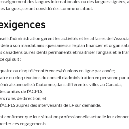
enseignement des langues internationales ou des langues signées, a
es langues, seront considérées comme un atout.
 exigences
il d’administration gèrent les activités et les affaires de l’Associa
idèle à son mandat ainsi que saine sur le plan financier et organisat
s canadiens ou résidents permanents et maîtriser l’anglais et le fran
e qui suit :
 quatre ou cinq téléconférences/réunions en ligne par année;
uatre ou cinq réunions du conseil d’administration en personne par 
nérale annuelle à l’automne, dans différentes villes au Canada;
 de comités de l’ACPLS;
rs rôles de direction; et
 l’ACPLS auprès des intervenants de L+ sur demande.
t confirmer que leur situation professionnelle actuelle leur donner
pecter ces engagements.