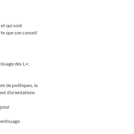
et qui sont
rte que son conseil
tissage des L+;
t de politiques, la
ent d’orientations
 pour
rentissage